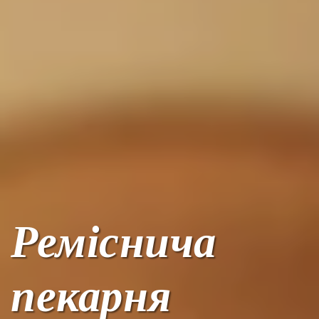
Реміснича
пекарня