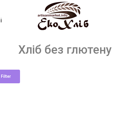
і
Хліб без глютену
Filter