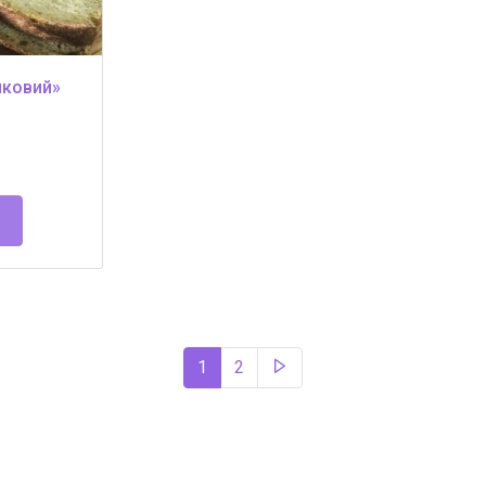
иковий»
1
2