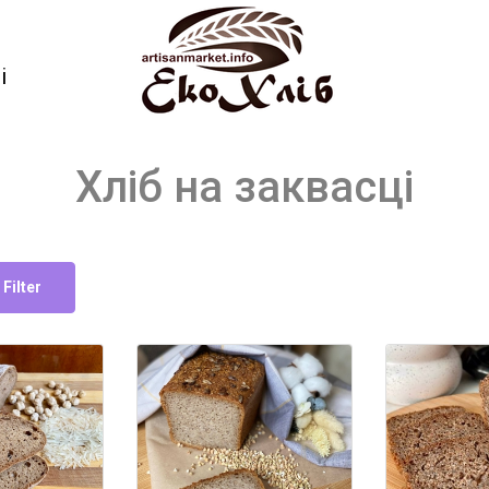
і
Хліб на заквасці
Filter