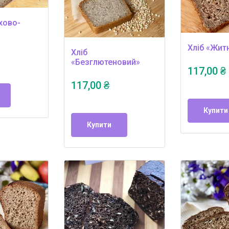
хово-
Хліб «Житн
Хліб
«Безглютеновий»
117,00 ₴
117,00 ₴
Купити
Купити