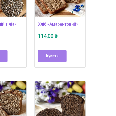
ій з чіа»
Хліб «Амарантовий»
114,00 ₴
Купити