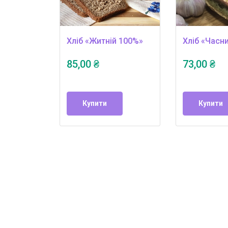
Хліб «Житній 100%»
Хліб «Часн
85,00 ₴
73,00 ₴
Купити
Купити