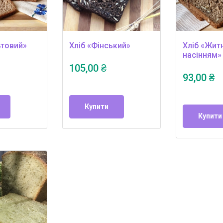
ьтовий»
Хліб «Фінський»
Хліб «Житн
насінням»
105,00 ₴
93,00 ₴
Купити
Купити