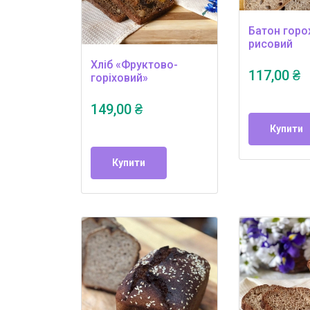
Батон горо
рисовий
Хліб «Фруктово-
117,00 ₴
горіховий»
149,00 ₴
Купити
Купити