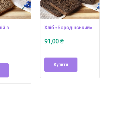
ій з
Хліб «Бородінський»
91,00 ₴
Купити