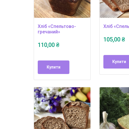
Хліб «Спельтово-
Хліб «Спел
гречаний»
105,00 ₴
110,00 ₴
Купити
Купити