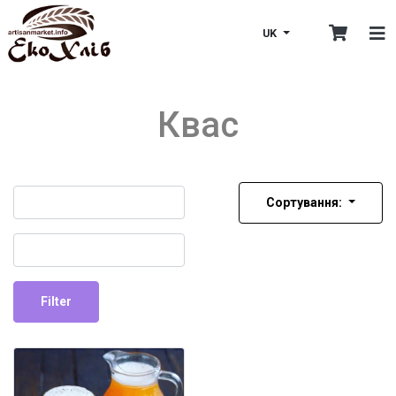
UK
Квас
Name
Сортування:
Username
Filter