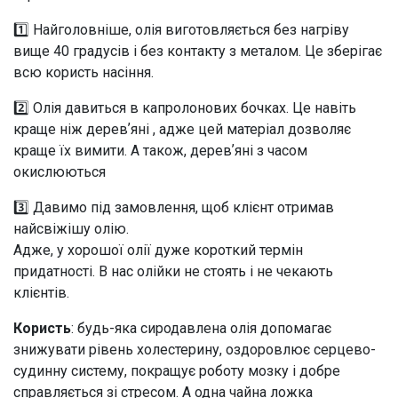
1️⃣ Найголовніше, олія виготовляється без нагріву
вище 40 градусів і без контакту з металом. Це зберігає
всю користь насіння.
2️⃣ Олія давиться в капролонових бочках. Це навіть
краще ніж деревʼяні , адже цей матеріал дозволяє
краще їх вимити. А також, деревʼяні з часом
окислюються
3️⃣ Давимо під замовлення, щоб клієнт отримав
найсвіжішу олію.
Адже, у хорошої олії дуже короткий термін
придатності. В нас олійки не стоять і не чекають
клієнтів.
Користь
: будь-яка сиродавлена олія допомагає
знижувати рівень холестерину, оздоровлює серцево-
судинну систему, покращує роботу мозку і добре
справляється зі стресом. А одна чайна ложка