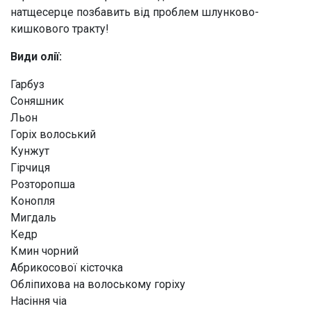
натщесерце позбавить від проблем шлунково-
кишкового тракту!
Види олії:
Гарбуз
Соняшник
Льон
Горіх волоський
Кунжут
Гірчиця
Розторопша
Конопля
Мигдаль
Кедр
Кмин чорний
Абрикосової кісточка
Обліпихова на волоському горіху
Насіння чіа