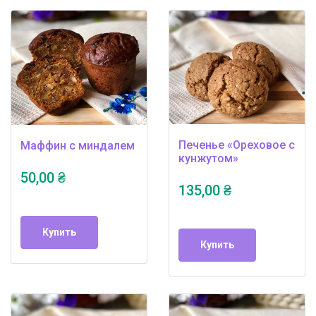
Печенье «Ореховое с
Маффин с миндалем
кунжутом»
50,00 ₴
135,00 ₴
Купить
Купить