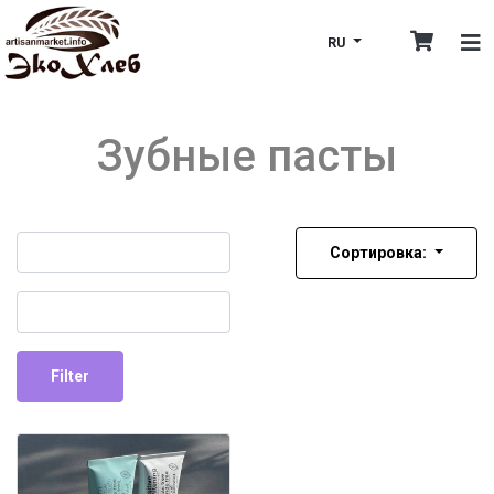
RU
Зубные пасты
Name
Сортировка:
Username
Filter