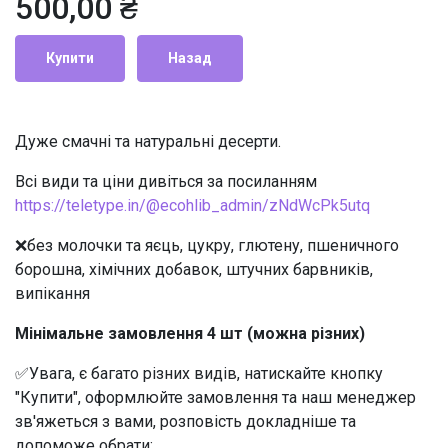
500,00 ₴
Купити
Назад
Дуже смачні та натуральні десерти.
Всі види та ціни дивіться за посиланням
https://teletype.in/@ecohlib_admin/zNdWcPk5utq
❌без молочки та яєць, цукру, глютену, пшеничного
борошна, хімічних добавок, штучних барвників,
випікання
Мінімальне замовлення 4 шт (можна різних)
✅Увага, є багато різних видів, натискайте кнопку
"Купити", оформлюйте замовлення та наш менеджер
зв'яжеться з вами, розповість докладніше та
допоможе обрати: