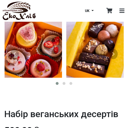
UK
Набір веганських десертів