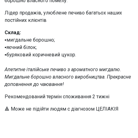
борошно власного помелу.
Лідер продажів, улюблене печиво багатьох наших
постійних клієнтів
Склад:
▪️мигдальне борошно;
▪️яєчний білок;
▪️буряковий коричневий цукор.
Апетитне італійське печиво з ароматного мигдалю.
Мигдальне борошно власного виробництва. Прекрасне
доповнення до чаювання!
Рекомендований термін споживання 2 тижні
🔺 Може не підійти людям с діагнозом ЦЕЛІАКІЯ